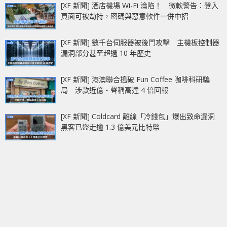
[XF 新聞] 酒店機場 Wi-Fi 淪陷！ 微軟警告：登入
頁面可被劫持，密碼與惡意軟件一併中招
[XF 新聞] 數千台伺服器被後門攻擊 主機板控制器
漏洞部分甚至超過 10 年歷史
[XF 新聞] 港澳聯合搗破 Fun Coffee 咖啡科研騙
局 涉款近億‧聲稱高達 4 倍回報
[XF 新聞] Coldcard 離線「冷錢包」爆出致命漏洞
黑客已盜走逾 1.3 億美元比特幣