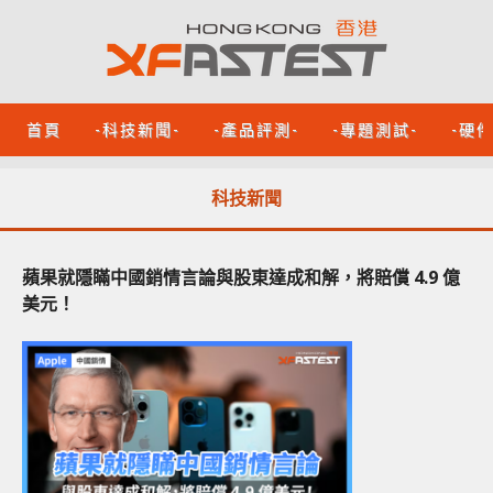
首頁
-科技新聞-
-產品評測-
-專題測試-
-硬
科技新聞
蘋果就隱瞞中國銷情言論與股東達成和解，將賠償 4.9 億
美元！