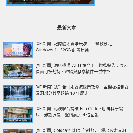
最新文章
[XF 新聞] 記憶體太貴唔玩啦！ 微軟刪走
Windows 11 32GB 配置建議
[XF 新聞] 酒店機場 Wi-Fi 淪陷！ 微軟警告：登入
頁面可被劫持，密碼與惡意軟件一併中招
[XF 新聞] 數千台伺服器被後門攻擊 主機板控制器
漏洞部分甚至超過 10 年歷史
[XF 新聞] 港澳聯合搗破 Fun Coffee 咖啡科研騙
局 涉款近億‧聲稱高達 4 倍回報
[XF 新聞] Coldcard 離線「冷錢包」爆出致命漏洞