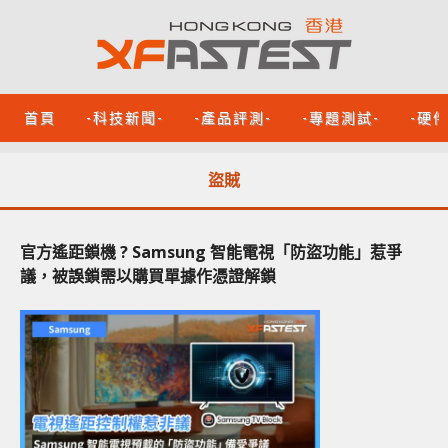
首頁
-科技新聞-
-產品評測-
-專題測試-
-硬
盜賊
官方遙距鎖機 ? Samsung 智能電視「防盜功能」惹爭
議，被誤鎖需以購買單據作憑證解鎖