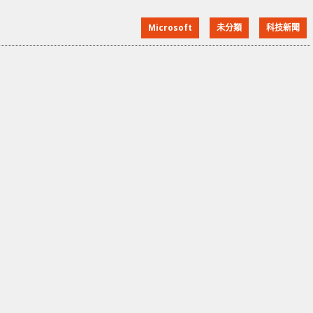
的動畫效果。 而為了證明真實性，這位爆料者還發佈了
Microsoft
未分類
科技新聞
一段短片，展示了當初在 Windows 7 中加入過的「光
影追蹤」照明動畫效果。同時他亦表示：「這是一段超
級早期的 Windows 7 原型片段之一。我很想看到這樣
的東西，利用光影追蹤的優勢，真正完成一些整潔