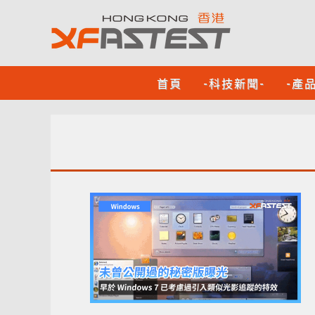
首頁
-科技新聞-
-產