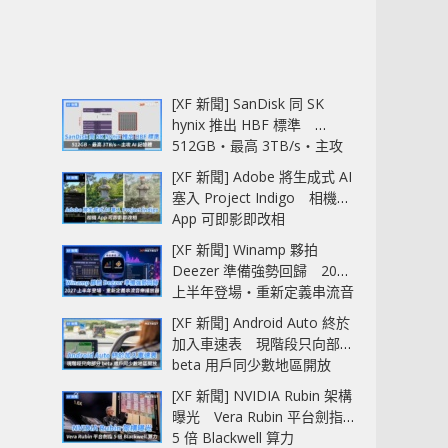
[XF 新聞] SanDisk 同 SK
hynix 推出 HBF 標準
512GB‧最高 3TB/s‧主攻
AI 記憶體
[XF 新聞] Adobe 將生成式 AI
塞入 Project Indigo 相機
App 可即影即改相
[XF 新聞] Winamp 夥拍
Deezer 準備強勢回歸 2027
上半年登場‧重新定義串流音
樂播放器
[XF 新聞] Android Auto 終於
加入車速表 現階段只向部分
beta 用戶同少數地區開放
[XF 新聞] NVIDIA Rubin 架構
曝光 Vera Rubin 平台劍指
5 倍 Blackwell 算力