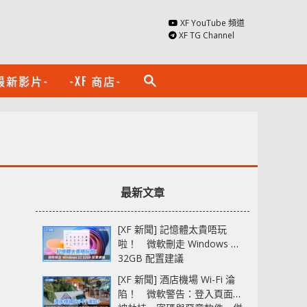
XF YouTube 頻道
XF TG Channel
最新影片-
-XF 商店-
search
最新文章
[XF 新聞] 記憶體太貴唔玩
啦！ 微軟刪走 Windows 11
32GB 配置建議
[XF 新聞] 酒店機場 Wi-Fi 淪
陷！ 微軟警告：登入頁面可