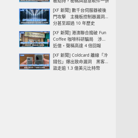
被劫持，密碼與惡意軟件一併
中招
[XF 新聞] 數千台伺服器被後
門攻擊 主機板控制器漏洞部
分甚至超過 10 年歷史
[XF 新聞] 港澳聯合搗破 Fun
Coffee 咖啡科研騙局 涉款
近億‧聲稱高達 4 倍回報
[XF 新聞] Coldcard 離線「冷
錢包」爆出致命漏洞 黑客已
盜走逾 1.3 億美元比特幣