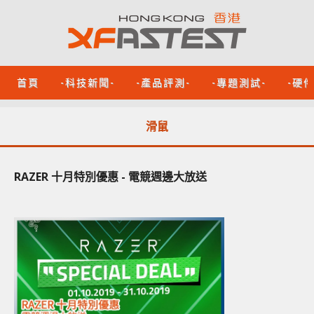
首頁
-科技新聞-
-產品評測-
-專題測試-
-硬
滑鼠
RAZER 十月特別優惠 - 電競週邊大放送