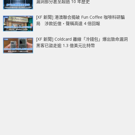
漏洞部分甚至超過 10 年歷史
[XF 新聞] 港澳聯合搗破 Fun Coffee 咖啡科研騙
局 涉款近億‧聲稱高達 4 倍回報
[XF 新聞] Coldcard 離線「冷錢包」爆出致命漏洞
黑客已盜走逾 1.3 億美元比特幣