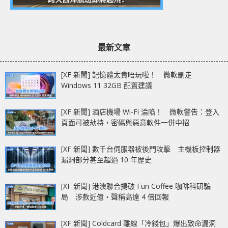
最新文章
[XF 新聞] 記憶體太貴唔玩啦！ 微軟刪走
Windows 11 32GB 配置建議
[XF 新聞] 酒店機場 Wi-Fi 淪陷！ 微軟警告：登入
頁面可被劫持，密碼與惡意軟件一併中招
[XF 新聞] 數千台伺服器被後門攻擊 主機板控制器
漏洞部分甚至超過 10 年歷史
[XF 新聞] 港澳聯合搗破 Fun Coffee 咖啡科研騙
局 涉款近億‧聲稱高達 4 倍回報
[XF 新聞] Coldcard 離線「冷錢包」爆出致命漏洞