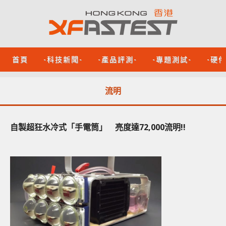
首頁
-科技新聞-
-產品評測-
-專題測試-
-硬
流明
自製超狂水冷式「手電筒」 亮度達72,000流明!!