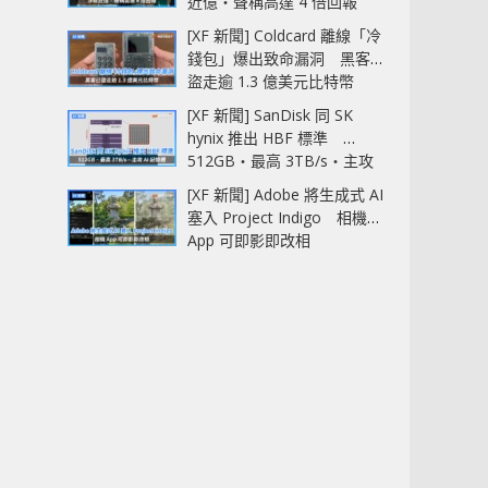
近億‧聲稱高達 4 倍回報
[XF 新聞] Coldcard 離線「冷
錢包」爆出致命漏洞 黑客已
盜走逾 1.3 億美元比特幣
[XF 新聞] SanDisk 同 SK
hynix 推出 HBF 標準
512GB‧最高 3TB/s‧主攻
AI 記憶體
[XF 新聞] Adobe 將生成式 AI
塞入 Project Indigo 相機
App 可即影即改相