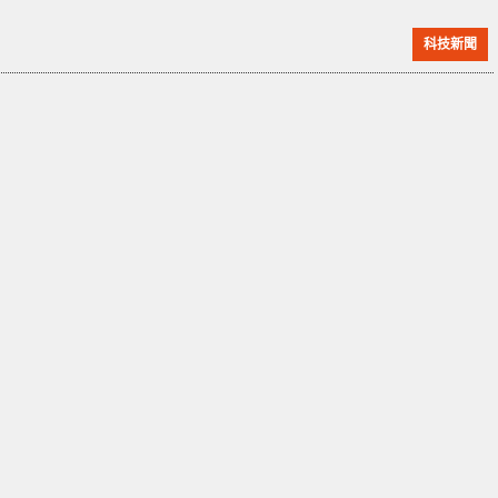
「093-417」核潛艇的艇長被認為也在遇難者之列，其中
科技新聞
還包括 21 名其他軍官。儘管中國政府正式否認此次事件
的發生，但據報導，北京當局拒絕請求國際援助以解救
其陷入困境的潛艇。 英國報告關於這次致命任務的描述
如下：「情報報告顯示，在 8 月 21 日，在黃海執行任
務時，發生了一起艦內事故。事故發生於當