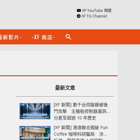
XF YouTube 頻道
XF TG Channel
最新影片-
-XF 商店-
search
最新文章
[XF 新聞] 數千台伺服器被後
門攻擊 主機板控制器漏洞部
分甚至超過 10 年歷史
[XF 新聞] 港澳聯合搗破 Fun
Coffee 咖啡科研騙局 涉款