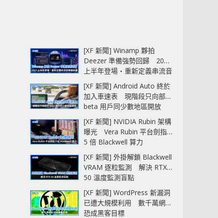
[XF 新聞] Winamp 夥拍
Deezer 準備強勢回歸 2027
上半年登場‧重新定義串流音
樂播放器
[XF 新聞] Android Auto 終於
加入車速表 現階段只向部分
beta 用戶同少數地區開放
[XF 新聞] NVIDIA Rubin 架構
曝光 Vera Rubin 平台劍指
5 倍 Blackwell 算力
[XF 新聞] 外掛解鎖 Blackwell
VRAM 逐粒監測 解決 RTX
50 溫度監測盲點
[XF 新聞] WordPress 新漏洞
已遭大規模利用 數千萬網站
恐成黑客目標