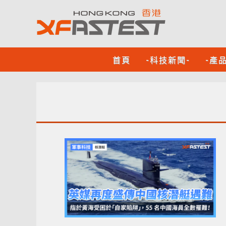
首頁
-科技新聞-
-產