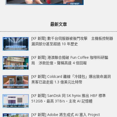
最新文章
[XF 新聞] 數千台伺服器被後門攻擊 主機板控制器
漏洞部分甚至超過 10 年歷史
[XF 新聞] 港澳聯合搗破 Fun Coffee 咖啡科研騙
局 涉款近億‧聲稱高達 4 倍回報
[XF 新聞] Coldcard 離線「冷錢包」爆出致命漏洞
黑客已盜走逾 1.3 億美元比特幣
[XF 新聞] SanDisk 同 SK hynix 推出 HBF 標準
512GB‧最高 3TB/s‧主攻 AI 記憶體
[XF 新聞] Adobe 將生成式 AI 塞入 Project