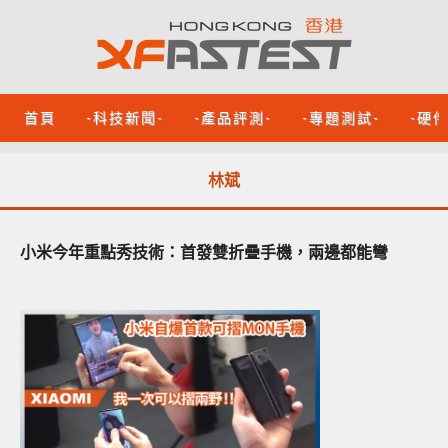
首頁
-科技新聞-
-產品評測-
-專題測試-
-硬
林斌
小米今年重點秀技術：首發雙折疊手機，兩邊都能彎