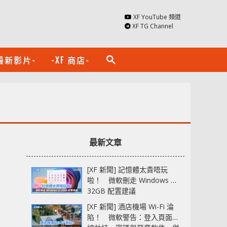
XF YouTube 頻道
XF TG Channel
最新影片-
-XF 商店-
search
最新文章
[XF 新聞] 記憶體太貴唔玩
啦！ 微軟刪走 Windows 11
32GB 配置建議
[XF 新聞] 酒店機場 Wi-Fi 淪
陷！ 微軟警告：登入頁面可