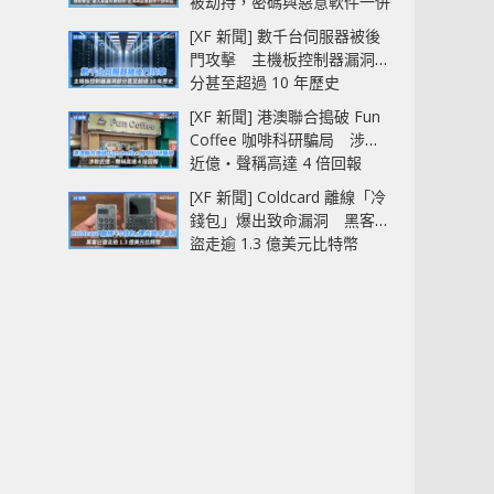
被劫持，密碼與惡意軟件一併
中招
[XF 新聞] 數千台伺服器被後
門攻擊 主機板控制器漏洞部
分甚至超過 10 年歷史
[XF 新聞] 港澳聯合搗破 Fun
Coffee 咖啡科研騙局 涉款
近億‧聲稱高達 4 倍回報
[XF 新聞] Coldcard 離線「冷
錢包」爆出致命漏洞 黑客已
盜走逾 1.3 億美元比特幣