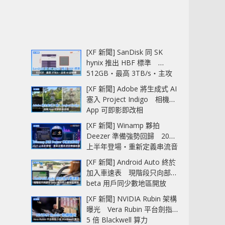
[XF 新聞] SanDisk 同 SK
hynix 推出 HBF 標準
512GB‧最高 3TB/s‧主攻
AI 記憶體
[XF 新聞] Adobe 將生成式 AI
塞入 Project Indigo 相機
App 可即影即改相
[XF 新聞] Winamp 夥拍
Deezer 準備強勢回歸 2027
上半年登場‧重新定義串流音
樂播放器
[XF 新聞] Android Auto 終於
加入車速表 現階段只向部分
beta 用戶同少數地區開放
[XF 新聞] NVIDIA Rubin 架構
曝光 Vera Rubin 平台劍指
5 倍 Blackwell 算力