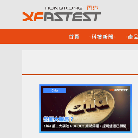
首頁
-科技新聞-
-產