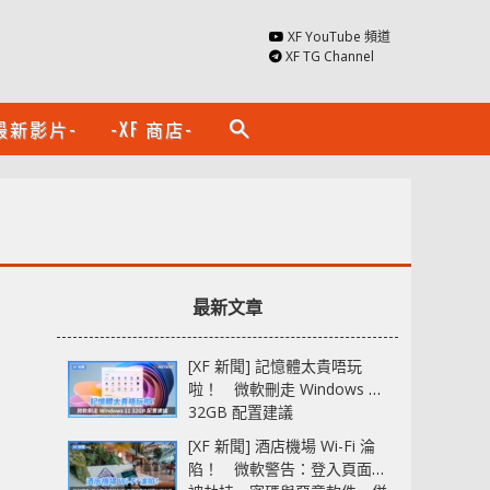
XF YouTube 頻道
XF TG Channel
最新影片-
-XF 商店-
search
最新文章
[XF 新聞] 記憶體太貴唔玩
啦！ 微軟刪走 Windows 11
32GB 配置建議
[XF 新聞] 酒店機場 Wi-Fi 淪
陷！ 微軟警告：登入頁面可