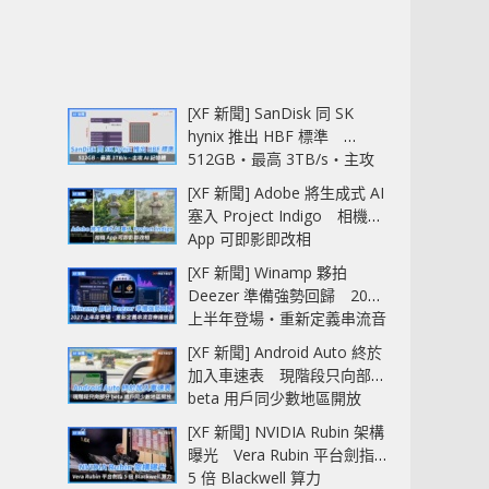
[XF 新聞] SanDisk 同 SK
hynix 推出 HBF 標準
512GB‧最高 3TB/s‧主攻
AI 記憶體
[XF 新聞] Adobe 將生成式 AI
塞入 Project Indigo 相機
App 可即影即改相
[XF 新聞] Winamp 夥拍
Deezer 準備強勢回歸 2027
上半年登場‧重新定義串流音
樂播放器
[XF 新聞] Android Auto 終於
加入車速表 現階段只向部分
beta 用戶同少數地區開放
[XF 新聞] NVIDIA Rubin 架構
曝光 Vera Rubin 平台劍指
5 倍 Blackwell 算力