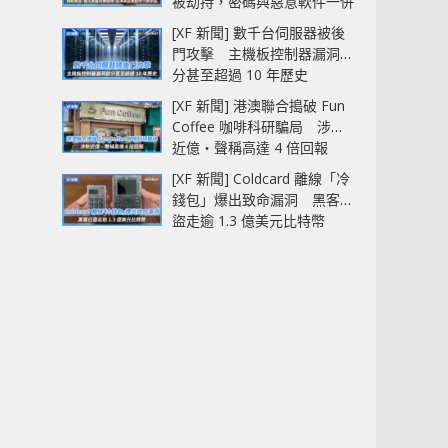
被劫持，密碼與惡意軟件一併
中招
[XF 新聞] 數千台伺服器被後
門攻擊 主機板控制器漏洞部
分甚至超過 10 年歷史
[XF 新聞] 港澳聯合搗破 Fun
Coffee 咖啡科研騙局 涉款
近億‧聲稱高達 4 倍回報
[XF 新聞] Coldcard 離線「冷
錢包」爆出致命漏洞 黑客已
盜走逾 1.3 億美元比特幣