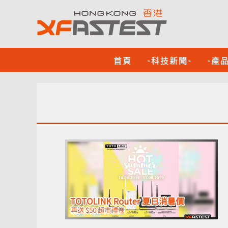
首頁
-科技新聞-
-產