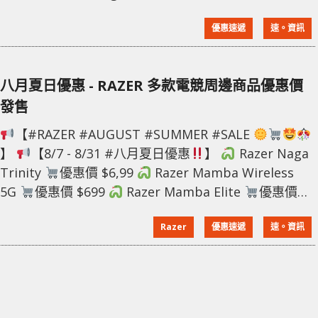
#A80004T | $749 | 三年保養 AC 2600 Gigabit 雙頻無
優惠速遞
速。資訊
線路由器 - #A3000RU | $398 | 三年保養 AC 1200 MU-
MIMO 雙頻無線路由器 - #T10 | $1,
八月夏日優惠 - RAZER 多款電競周邊商品優惠價
發售
【#RAZER #AUGUST #SUMMER #SALE
】
【8/7 - 8/31 #八月夏日優惠
】
Razer Naga
Trinity
優惠價 $6,99
Razer Mamba Wireless
5G
優惠價 $699
Razer Mamba Elite
優惠價
$599
Razer Basilisk (黑色)
優惠價 $459
Razer
Razer
優惠速遞
速。資訊
DeathAdder Elite
優惠價 $399
Razer Ath