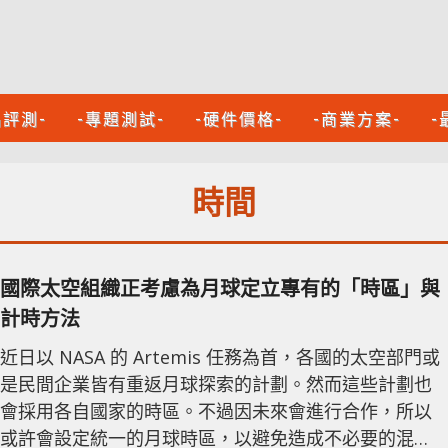
品評測-
-專題測試-
-硬件價格-
-商業方案-
-
時間
國際太空組織正考慮為月球定立專有的「時區」與
計時方法
近日以 NASA 的 Artemis 任務為首，各國的太空部門或
是民間企業皆有重返月球探索的計劃。然而這些計劃也
會採用各自國家的時區。不過因未來會進行合作，所以
或許會設定統一的月球時區，以避免造成不必要的混