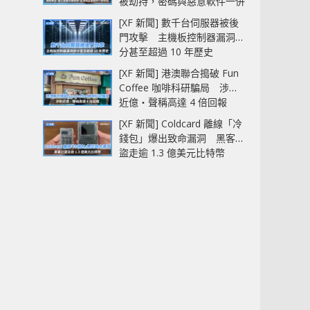
被劫持，密碼與惡意軟件一併
中招
[XF 新聞] 數千台伺服器被後
門攻擊 主機板控制器漏洞部
分甚至超過 10 年歷史
[XF 新聞] 港澳聯合搗破 Fun
Coffee 咖啡科研騙局 涉款
近億‧聲稱高達 4 倍回報
[XF 新聞] Coldcard 離線「冷
錢包」爆出致命漏洞 黑客已
盜走逾 1.3 億美元比特幣