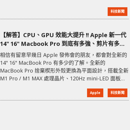
亂。 近日相關組織已正式啟動對定立月球時區的相關討
科技新聞
論。不過為月球定立「時區」並不簡單。除了一些政治
因素外，還要決定月球時間是否應該與地球時間同步。
地球的時間「一日」的天文概念，對於月球而言是沒有
【解答】CPU、GPU 效能大提升 !! Apple 新一代
意義的。因此最終會否改用專為月球而設的計時方式，
14" 16" Macbook Pro 到底有多強、剪片有多厲
也是討論的重點內容之一。
害呢 !!
相信有留意早幾日 Apple 發佈會的朋友，都會對全新的
14" 16" MacBook Pro 有多少的了解。全新的
MacBook Pro 捨棄楔形外殼更換為平面設計，搭載全新
M1 Pro / M1 MAX 處理晶片、120Hz mini-LED 面板等
等...... 不過除了以上基本資料外，到底新一代 MacBook
Apple
科技新聞
Pro 及 M1 MAX 晶片有多強勁呢 ? 以下我們即將為大家
解答，幫助一眾正在觀望的果粉們下決定。 處理晶片基
本規格 M1：8 Cores CPU