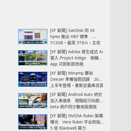
[XF 新聞] SanDisk 同 SK
hynix 推出 HBF 標準
512GB‧最高 3TB/s‧主攻
AI 記憶體
[XF 新聞] Adobe 將生成式 AI
塞入 Project Indigo 相機
App 可即影即改相
[XF 新聞] Winamp 夥拍
Deezer 準備強勢回歸 2027
上半年登場‧重新定義串流音
樂播放器
[XF 新聞] Android Auto 終於
加入車速表 現階段只向部分
beta 用戶同少數地區開放
[XF 新聞] NVIDIA Rubin 架構
曝光 Vera Rubin 平台劍指
5 倍 Blackwell 算力