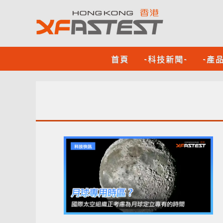
首頁
-科技新聞-
-產