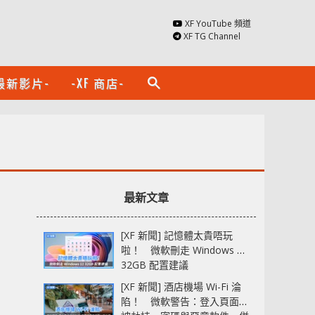
XF YouTube 頻道
XF TG Channel
最新影片-
-XF 商店-
search
最新文章
[XF 新聞] 記憶體太貴唔玩
啦！ 微軟刪走 Windows 11
32GB 配置建議
[XF 新聞] 酒店機場 Wi-Fi 淪
陷！ 微軟警告：登入頁面可