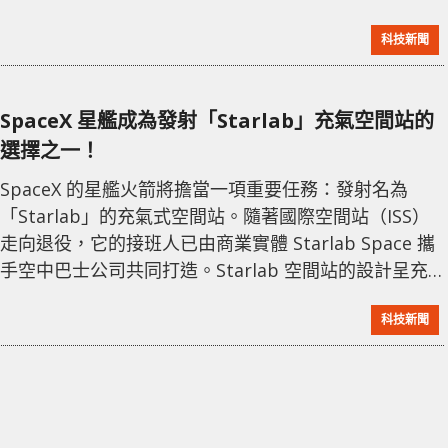
並改進設計。 星艦火箭是 SpaceX 未來太空任務的關
科技新聞
鍵，包括載人登月和載人火星任務。這次的太空飛行是
對火箭性能的一次重要測試，但其結果卻讓人措手不
及。儘管火箭成功達到了太空，證明了其強大的推進能
SpaceX 星艦成為發射「Starlab」充氣空間站的
力，但其在返回地球的過程中出現了問題。 太空探索一
選擇之一！
直是充滿挑戰和不確定性的領域，而
SpaceX 的星艦火箭將擔當一項重要任務：發射名為
「Starlab」的充氣式空間站。隨著國際空間站（ISS）
走向退役，它的接班人已由商業實體 Starlab Space 攜
手空中巴士公司共同打造。Starlab 空間站的設計呈充
氣式，並已選定 SpaceX 負責其發射任務。 Starlab 的
科技新聞
設計使其在發射時能夠壓縮在一個相對較小的體積內，
壓縮後的模組直徑約為 8米，剛好與 SpaceX 星艦的貨
艙直徑相匹配。星艦火箭的尺寸雖然龐大，但若能一次
性將整個空間站送入軌道，這將是一項了不起的成