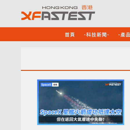
首頁
-科技新聞-
-產