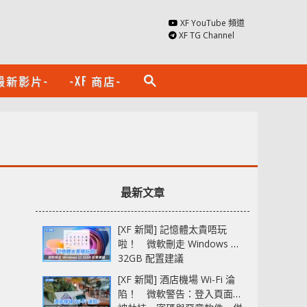
XF YouTube 頻道
XF TG Channel
最新影片-
-XF 商店-
search
最新文章
[XF 新聞] 記憶體太貴唔玩
啦！ 微軟刪走 Windows 11
32GB 配置建議
[XF 新聞] 酒店機場 Wi-Fi 淪
陷！ 微軟警告：登入頁面可