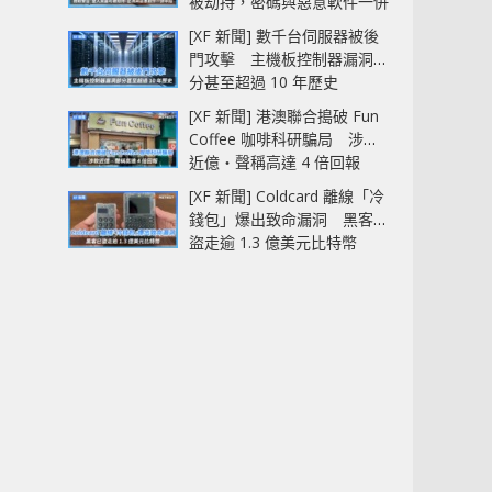
被劫持，密碼與惡意軟件一併
中招
[XF 新聞] 數千台伺服器被後
門攻擊 主機板控制器漏洞部
分甚至超過 10 年歷史
[XF 新聞] 港澳聯合搗破 Fun
Coffee 咖啡科研騙局 涉款
近億‧聲稱高達 4 倍回報
[XF 新聞] Coldcard 離線「冷
錢包」爆出致命漏洞 黑客已
盜走逾 1.3 億美元比特幣