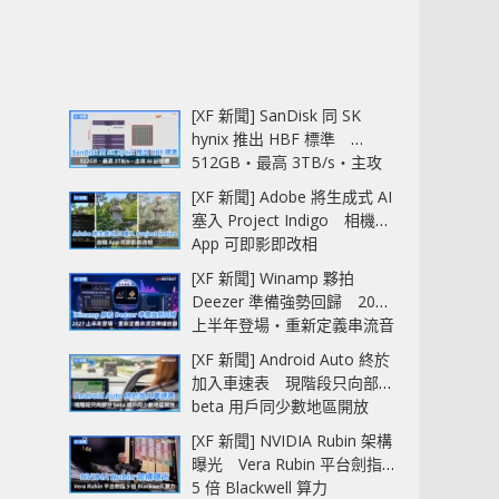
[XF 新聞] SanDisk 同 SK
hynix 推出 HBF 標準
512GB‧最高 3TB/s‧主攻
AI 記憶體
[XF 新聞] Adobe 將生成式 AI
塞入 Project Indigo 相機
App 可即影即改相
[XF 新聞] Winamp 夥拍
Deezer 準備強勢回歸 2027
上半年登場‧重新定義串流音
樂播放器
[XF 新聞] Android Auto 終於
加入車速表 現階段只向部分
beta 用戶同少數地區開放
[XF 新聞] NVIDIA Rubin 架構
曝光 Vera Rubin 平台劍指
5 倍 Blackwell 算力