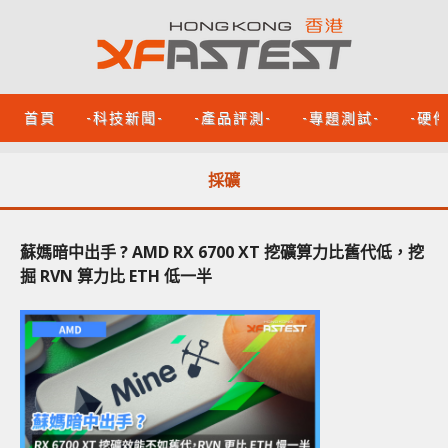
首頁
-科技新聞-
-產品評測-
-專題測試-
-硬
採礦
蘇媽暗中出手 ? AMD RX 6700 XT 挖礦算力比舊代低，挖
掘 RVN 算力比 ETH 低一半