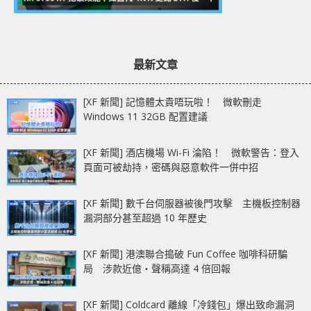
最新文章
[XF 新聞] 記憶體太貴唔玩啦！ 微軟刪走
Windows 11 32GB 配置建議
[XF 新聞] 酒店機場 Wi-Fi 淪陷！ 微軟警告：登入
頁面可被劫持，密碼與惡意軟件一併中招
[XF 新聞] 數千台伺服器被後門攻擊 主機板控制器
漏洞部分甚至超過 10 年歷史
[XF 新聞] 港澳聯合搗破 Fun Coffee 咖啡科研騙
局 涉款近億‧聲稱高達 4 倍回報
[XF 新聞] Coldcard 離線「冷錢包」爆出致命漏洞