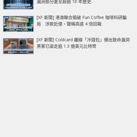
漏洞部分甚至超過 10 年歷史
[XF 新聞] 港澳聯合搗破 Fun Coffee 咖啡科研騙
局 涉款近億‧聲稱高達 4 倍回報
[XF 新聞] Coldcard 離線「冷錢包」爆出致命漏洞
黑客已盜走逾 1.3 億美元比特幣