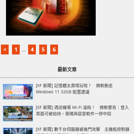
<
1
...
4
5
6
最新文章
[XF 新聞] 記憶體太貴唔玩啦！ 微軟刪走
Windows 11 32GB 配置建議
[XF 新聞] 酒店機場 Wi-Fi 淪陷！ 微軟警告：登入
頁面可被劫持，密碼與惡意軟件一併中招
[XF 新聞] 數千台伺服器被後門攻擊 主機板控制器