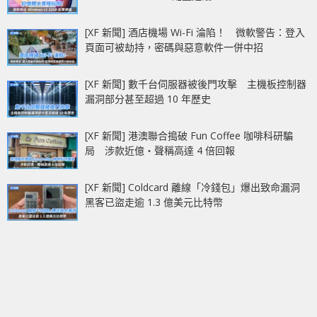
[XF 新聞] 酒店機場 Wi-Fi 淪陷！ 微軟警告：登入
頁面可被劫持，密碼與惡意軟件一併中招
[XF 新聞] 數千台伺服器被後門攻擊 主機板控制器
漏洞部分甚至超過 10 年歷史
[XF 新聞] 港澳聯合搗破 Fun Coffee 咖啡科研騙
局 涉款近億‧聲稱高達 4 倍回報
[XF 新聞] Coldcard 離線「冷錢包」爆出致命漏洞
黑客已盜走逾 1.3 億美元比特幣