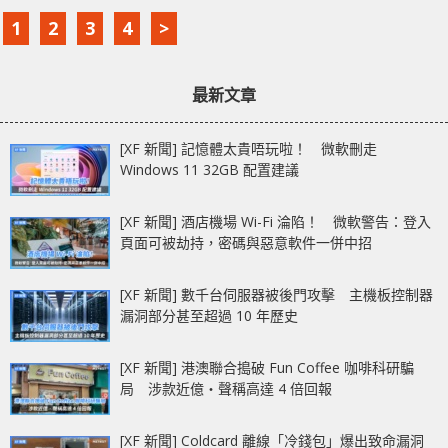
1
2
3
4
>
最新文章
[XF 新聞] 記憶體太貴唔玩啦！ 微軟刪走
Windows 11 32GB 配置建議
[XF 新聞] 酒店機場 Wi-Fi 淪陷！ 微軟警告：登入
頁面可被劫持，密碼與惡意軟件一併中招
[XF 新聞] 數千台伺服器被後門攻擊 主機板控制器
漏洞部分甚至超過 10 年歷史
[XF 新聞] 港澳聯合搗破 Fun Coffee 咖啡科研騙
局 涉款近億‧聲稱高達 4 倍回報
[XF 新聞] Coldcard 離線「冷錢包」爆出致命漏洞