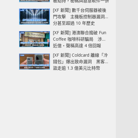
被劫持，密碼與惡意軟件一併
中招
[XF 新聞] 數千台伺服器被後
門攻擊 主機板控制器漏洞部
分甚至超過 10 年歷史
[XF 新聞] 港澳聯合搗破 Fun
Coffee 咖啡科研騙局 涉款
近億‧聲稱高達 4 倍回報
[XF 新聞] Coldcard 離線「冷
錢包」爆出致命漏洞 黑客已
盜走逾 1.3 億美元比特幣