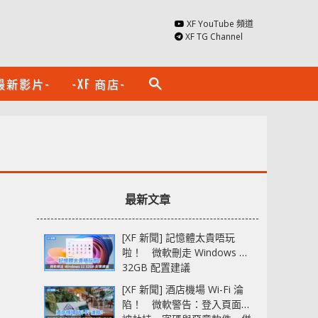
XF YouTube 頻道
XF TG Channel
最新影片-
-XF 商店-
search
最新文章
[XF 新聞] 記憶體太貴唔玩
啦！ 微軟刪走 Windows 11
32GB 配置建議
[XF 新聞] 酒店機場 Wi-Fi 淪
陷！ 微軟警告：登入頁面可