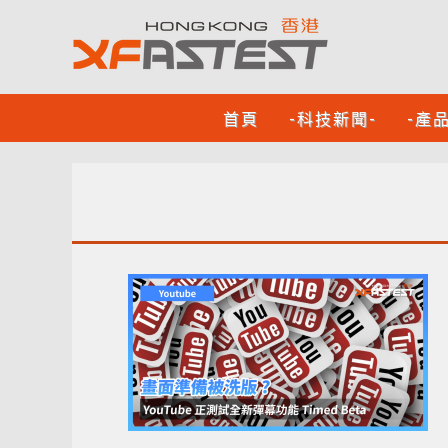
首頁
-科技新聞-
-產