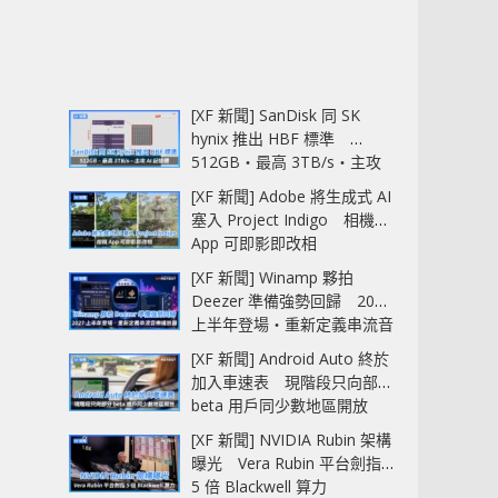
[XF 新聞] SanDisk 同 SK
hynix 推出 HBF 標準
512GB‧最高 3TB/s‧主攻
AI 記憶體
[XF 新聞] Adobe 將生成式 AI
塞入 Project Indigo 相機
App 可即影即改相
[XF 新聞] Winamp 夥拍
Deezer 準備強勢回歸 2027
上半年登場‧重新定義串流音
樂播放器
[XF 新聞] Android Auto 終於
加入車速表 現階段只向部分
beta 用戶同少數地區開放
[XF 新聞] NVIDIA Rubin 架構
曝光 Vera Rubin 平台劍指
5 倍 Blackwell 算力