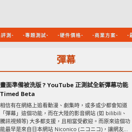
品評測-
-專題測試-
-硬件價格-
-商業方案-
-
彈幕
畫面準備被洗版 ? YouTube 正測試全新彈幕功能
Timed Beta
相信有在網絡上追看動漫、劇集時，或多或少都會知道
「彈幕」這個功能，而在大陸的影音網站 (如 bilibili、
騰訊視頻等) 大多都支援，且相當受歡迎。而原來這個功
能最早是來自日本網站 Niconico (ニコニコ)，讓網友間