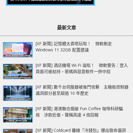
最新文章
[XF 新聞] 記憶體太貴唔玩啦！ 微軟刪走
Windows 11 32GB 配置建議
[XF 新聞] 酒店機場 Wi-Fi 淪陷！ 微軟警告：登入
頁面可被劫持，密碼與惡意軟件一併中招
[XF 新聞] 數千台伺服器被後門攻擊 主機板控制器
漏洞部分甚至超過 10 年歷史
[XF 新聞] 港澳聯合搗破 Fun Coffee 咖啡科研騙
局 涉款近億‧聲稱高達 4 倍回報
[XF 新聞] Coldcard 離線「冷錢包」爆出致命漏洞