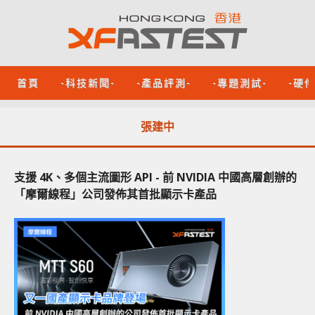
首頁
-科技新聞-
-產品評測-
-專題測試-
-硬
張建中
支援 4K、多個主流圖形 API - 前 NVIDIA 中國高層創辦的
「摩爾線程」公司發佈其首批顯示卡產品