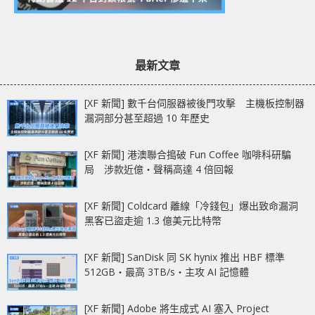
最新文章
[XF 新聞] 數千台伺服器被後門攻擊 主機板控制器
漏洞部分甚至超過 10 年歷史
[XF 新聞] 港澳聯合搗破 Fun Coffee 咖啡科研騙
局 涉款近億‧聲稱高達 4 倍回報
[XF 新聞] Coldcard 離線「冷錢包」爆出致命漏洞
黑客已盜走逾 1.3 億美元比特幣
[XF 新聞] SanDisk 同 SK hynix 推出 HBF 標準
512GB‧最高 3TB/s‧主攻 AI 記憶體
[XF 新聞] Adobe 將生成式 AI 塞入 Project