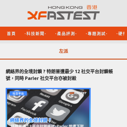
首頁
-科技新聞-
-產品評測-
-專題測試-
-硬
左派
網絡界的全境封鎖 ? 特朗普遭最少 12 社交平台封鎖帳
號，同時 Parler 社交平台亦被封殺