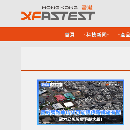
首頁
-科技新聞-
-產