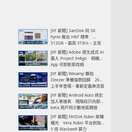
[XF 新聞] SanDisk 同 SK
hynix 推出 HBF 標準
512GB‧最高 3TB/s‧主攻
AI 記憶體
[XF 新聞] Adobe 將生成式 AI
塞入 Project Indigo 相機
App 可即影即改相
[XF 新聞] Winamp 夥拍
Deezer 準備強勢回歸 2027
上半年登場‧重新定義串流音
樂播放器
[XF 新聞] Android Auto 終於
加入車速表 現階段只向部分
beta 用戶同少數地區開放
[XF 新聞] NVIDIA Rubin 架構
曝光 Vera Rubin 平台劍指
5 倍 Blackwell 算力