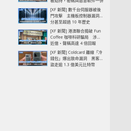
被劫持，密碼與惡意軟件一併
中招
[XF 新聞] 數千台伺服器被後
門攻擊 主機板控制器漏洞部
分甚至超過 10 年歷史
[XF 新聞] 港澳聯合搗破 Fun
Coffee 咖啡科研騙局 涉款
近億‧聲稱高達 4 倍回報
[XF 新聞] Coldcard 離線「冷
錢包」爆出致命漏洞 黑客已
盜走逾 1.3 億美元比特幣