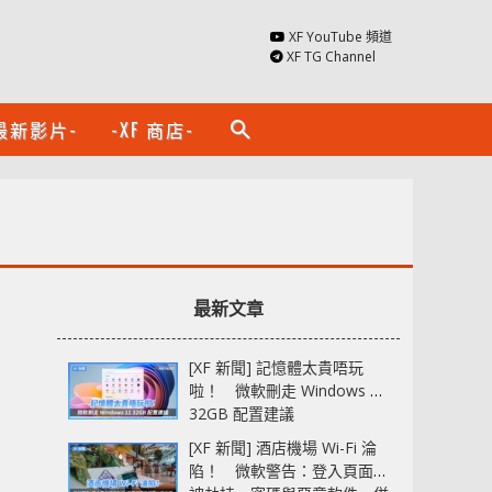
XF YouTube 頻道
XF TG Channel
最新影片-
-XF 商店-
search
最新文章
[XF 新聞] 記憶體太貴唔玩
啦！ 微軟刪走 Windows 11
32GB 配置建議
[XF 新聞] 酒店機場 Wi-Fi 淪
陷！ 微軟警告：登入頁面可