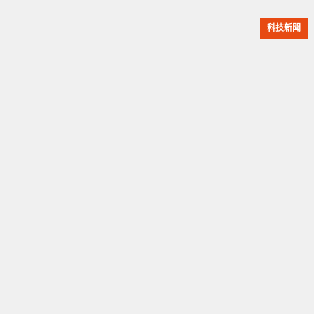
時乾燥、多風的氣候可能導致火勢危急，遭到批評。原
科技新聞
告律師們正在將焦點放在該公用事業公司的設備上，並
計劃於本週提起訴訟。 有關當局表示尚未確定是什麼引
發了山火，而夏威夷電力公司稱其目前尚無有關可能原
因的資訊。夏威夷司法部長 Anne Lopez 上週五表示，
將就有關當局如何應對這場造成逾 90 人死亡的山火