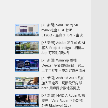
[XF 新聞] SanDisk 同 SK
hynix 推出 HBF 標準
512GB‧最高 3TB/s‧主攻
AI 記憶體
[XF 新聞] Adobe 將生成式 AI
塞入 Project Indigo 相機
App 可即影即改相
[XF 新聞] Winamp 夥拍
Deezer 準備強勢回歸 2027
上半年登場‧重新定義串流音
樂播放器
[XF 新聞] Android Auto 終於
加入車速表 現階段只向部分
beta 用戶同少數地區開放
[XF 新聞] NVIDIA Rubin 架構
曝光 Vera Rubin 平台劍指
5 倍 Blackwell 算力