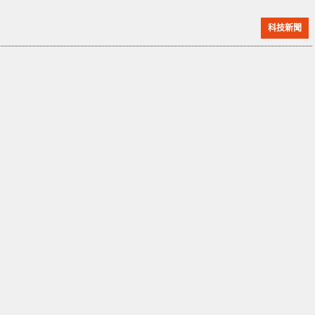
金錢，目前最少已有 50 萬人受害。 這些被發現內藏木
科技新聞
馬的 APP 包括有導航軟件、投資工具以及照片編輯應用
等待，而當中不少是利用要求用戶輸入電話號碼與設定
儲值帳戶，再從後台偷偷盜取金錢。 這些含有木馬 APP
遍佈