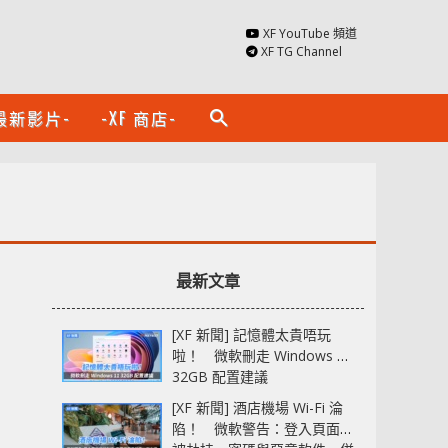
XF YouTube 頻道
XF TG Channel
最新影片-
-XF 商店-
search
最新文章
[XF 新聞] 記憶體太貴唔玩
啦！ 微軟刪走 Windows 11
32GB 配置建議
[XF 新聞] 酒店機場 Wi-Fi 淪
陷！ 微軟警告：登入頁面可