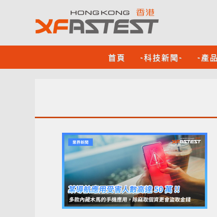
首頁
-科技新聞-
-產