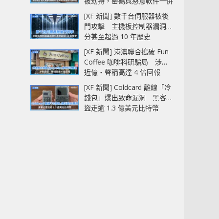
被劫持，密碼與惡意軟件一併
中招
[XF 新聞] 數千台伺服器被後
門攻擊 主機板控制器漏洞部
分甚至超過 10 年歷史
[XF 新聞] 港澳聯合搗破 Fun
Coffee 咖啡科研騙局 涉款
近億‧聲稱高達 4 倍回報
[XF 新聞] Coldcard 離線「冷
錢包」爆出致命漏洞 黑客已
盜走逾 1.3 億美元比特幣