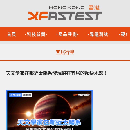
首頁
-科技新聞-
-產品評測-
-專題測試-
-硬
宜居行星
天文學家在鄰近太陽系發現潛在宜居的超級地球！