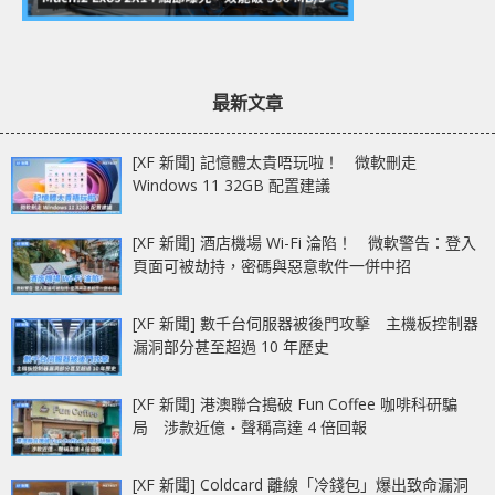
最新文章
[XF 新聞] 記憶體太貴唔玩啦！ 微軟刪走
Windows 11 32GB 配置建議
[XF 新聞] 酒店機場 Wi-Fi 淪陷！ 微軟警告：登入
頁面可被劫持，密碼與惡意軟件一併中招
[XF 新聞] 數千台伺服器被後門攻擊 主機板控制器
漏洞部分甚至超過 10 年歷史
[XF 新聞] 港澳聯合搗破 Fun Coffee 咖啡科研騙
局 涉款近億‧聲稱高達 4 倍回報
[XF 新聞] Coldcard 離線「冷錢包」爆出致命漏洞