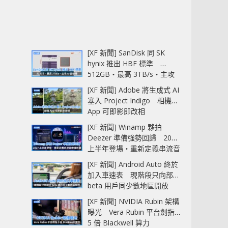
[XF 新聞] SanDisk 同 SK
hynix 推出 HBF 標準
512GB‧最高 3TB/s‧主攻
AI 記憶體
[XF 新聞] Adobe 將生成式 AI
塞入 Project Indigo 相機
App 可即影即改相
[XF 新聞] Winamp 夥拍
Deezer 準備強勢回歸 2027
上半年登場‧重新定義串流音
樂播放器
[XF 新聞] Android Auto 終於
加入車速表 現階段只向部分
beta 用戶同少數地區開放
[XF 新聞] NVIDIA Rubin 架構
曝光 Vera Rubin 平台劍指
5 倍 Blackwell 算力