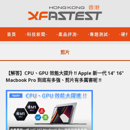
首頁
-科技新聞-
-產品評測-
-專題測試-
-硬
剪片
【解答】CPU、GPU 效能大提升 !! Apple 新一代 14" 16"
Macbook Pro 到底有多強、剪片有多厲害呢 !!