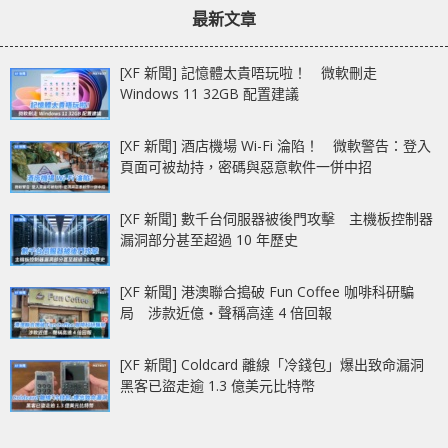
最新文章
[XF 新聞] 記憶體太貴唔玩啦！ 微軟刪走
Windows 11 32GB 配置建議
[XF 新聞] 酒店機場 Wi-Fi 淪陷！ 微軟警告：登入
頁面可被劫持，密碼與惡意軟件一併中招
[XF 新聞] 數千台伺服器被後門攻擊 主機板控制器
漏洞部分甚至超過 10 年歷史
[XF 新聞] 港澳聯合搗破 Fun Coffee 咖啡科研騙
局 涉款近億‧聲稱高達 4 倍回報
[XF 新聞] Coldcard 離線「冷錢包」爆出致命漏洞
黑客已盜走逾 1.3 億美元比特幣