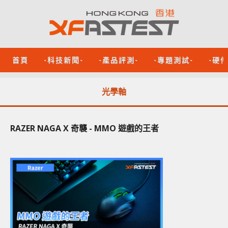
首頁
-科技新聞-
-產品評測-
-專題測試-
-硬
光學軸
RAZER NAGA X 奇襲 - MMO 遊戲的王者