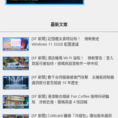
最新文章
[XF 新聞] 記憶體太貴唔玩啦！ 微軟刪走
Windows 11 32GB 配置建議
[XF 新聞] 酒店機場 Wi-Fi 淪陷！ 微軟警告：登入
頁面可被劫持，密碼與惡意軟件一併中招
[XF 新聞] 數千台伺服器被後門攻擊 主機板控制器
漏洞部分甚至超過 10 年歷史
[XF 新聞] 港澳聯合搗破 Fun Coffee 咖啡科研騙
局 涉款近億‧聲稱高達 4 倍回報
[XF 新聞] Coldcard 離線「冷錢包」爆出致命漏洞