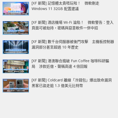
[XF 新聞] 記憶體太貴唔玩啦！ 微軟刪走
Windows 11 32GB 配置建議
[XF 新聞] 酒店機場 Wi-Fi 淪陷！ 微軟警告：登入
頁面可被劫持，密碼與惡意軟件一併中招
[XF 新聞] 數千台伺服器被後門攻擊 主機板控制器
漏洞部分甚至超過 10 年歷史
[XF 新聞] 港澳聯合搗破 Fun Coffee 咖啡科研騙
局 涉款近億‧聲稱高達 4 倍回報
[XF 新聞] Coldcard 離線「冷錢包」爆出致命漏洞
黑客已盜走逾 1.3 億美元比特幣