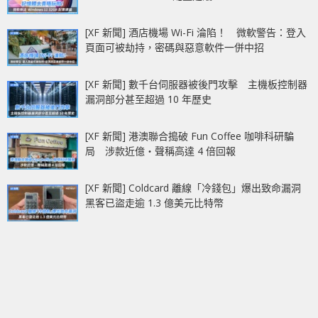
[XF 新聞] 酒店機場 Wi-Fi 淪陷！ 微軟警告：登入
頁面可被劫持，密碼與惡意軟件一併中招
[XF 新聞] 數千台伺服器被後門攻擊 主機板控制器
漏洞部分甚至超過 10 年歷史
[XF 新聞] 港澳聯合搗破 Fun Coffee 咖啡科研騙
局 涉款近億‧聲稱高達 4 倍回報
[XF 新聞] Coldcard 離線「冷錢包」爆出致命漏洞
黑客已盜走逾 1.3 億美元比特幣