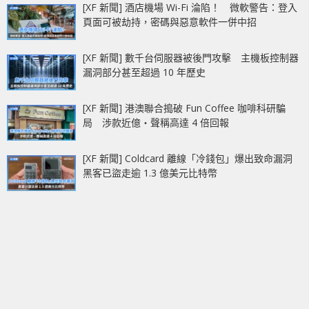
[XF 新聞] 酒店機場 Wi-Fi 淪陷！ 微軟警告：登入
頁面可被劫持，密碼與惡意軟件一併中招
[XF 新聞] 數千台伺服器被後門攻擊 主機板控制器
漏洞部分甚至超過 10 年歷史
[XF 新聞] 港澳聯合搗破 Fun Coffee 咖啡科研騙
局 涉款近億‧聲稱高達 4 倍回報
[XF 新聞] Coldcard 離線「冷錢包」爆出致命漏洞
黑客已盜走逾 1.3 億美元比特幣