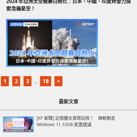
2024 年亞洲太空競賽白熱化：日本、中國、印度齊發力探
索浩瀚星空！
1
2
3
...
18
>
最新文章
[XF 新聞] 記憶體太貴唔玩啦！ 微軟刪走
Windows 11 32GB 配置建議