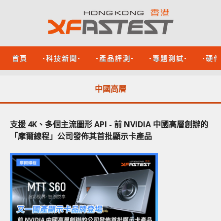
首頁
-科技新聞-
-產品評測-
-專題測試-
-硬
中國高層
支援 4K、多個主流圖形 API - 前 NVIDIA 中國高層創辦的
「摩爾線程」公司發佈其首批顯示卡產品