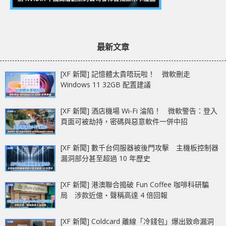
最新文章
[XF 新聞] 記憶體太貴唔玩啦！ 微軟刪走
Windows 11 32GB 配置建議
[XF 新聞] 酒店機場 Wi-Fi 淪陷！ 微軟警告：登入
頁面可被劫持，密碼與惡意軟件一併中招
[XF 新聞] 數千台伺服器被後門攻擊 主機板控制器
漏洞部分甚至超過 10 年歷史
[XF 新聞] 港澳聯合搗破 Fun Coffee 咖啡科研騙
局 涉款近億‧聲稱高達 4 倍回報
[XF 新聞] Coldcard 離線「冷錢包」爆出致命漏洞