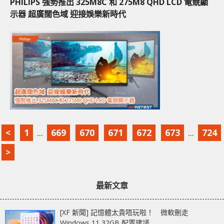
PHILIPS 強勢推出 325M8C 和 275M8 QHD LCD 電競顯
示器 超廣闊色域 迎接娛樂新時代
<
1
...
669
670
671
672
673
...
724
>
最新文章
[XF 新聞] 記憶體太貴唔玩啦！ 微軟刪走
Windows 11 32GB 配置建議