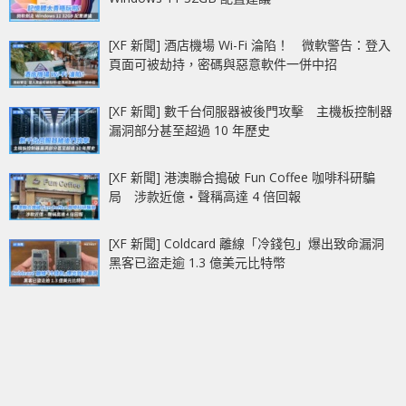
[XF 新聞] 酒店機場 Wi-Fi 淪陷！ 微軟警告：登入
頁面可被劫持，密碼與惡意軟件一併中招
[XF 新聞] 數千台伺服器被後門攻擊 主機板控制器
漏洞部分甚至超過 10 年歷史
[XF 新聞] 港澳聯合搗破 Fun Coffee 咖啡科研騙
局 涉款近億‧聲稱高達 4 倍回報
[XF 新聞] Coldcard 離線「冷錢包」爆出致命漏洞
黑客已盜走逾 1.3 億美元比特幣