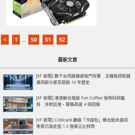
<
1
...
50
51
52
最新文章
[XF 新聞] 數千台伺服器被後門攻擊 主機板控制器
漏洞部分甚至超過 10 年歷史
[XF 新聞] 港澳聯合搗破 Fun Coffee 咖啡科研騙
局 涉款近億‧聲稱高達 4 倍回報
[XF 新聞] Coldcard 離線「冷錢包」爆出致命漏洞
黑客已盜走逾 1.3 億美元比特幣