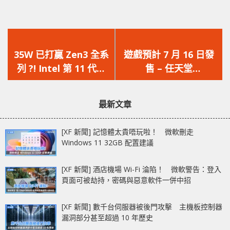
上
下
一
一
35W 已打贏 Zen3 全系
遊戲預計 7 月 16 日發
篇
篇
列 ?! Intel 第 11 代處
售 – 任天堂
文
文
理器單核效能爆升
Switch「薩爾達傳說禦
章：
章：
天之劍」主題 Joy-Con
最新文章
手掣同步亮相
[XF 新聞] 記憶體太貴唔玩啦！ 微軟刪走
Windows 11 32GB 配置建議
[XF 新聞] 酒店機場 Wi-Fi 淪陷！ 微軟警告：登入
頁面可被劫持，密碼與惡意軟件一併中招
[XF 新聞] 數千台伺服器被後門攻擊 主機板控制器
漏洞部分甚至超過 10 年歷史