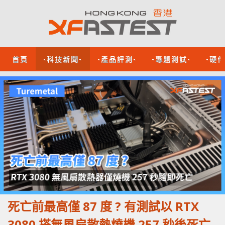
首頁
-科技新聞-
-產品評測-
-專題測試-
-硬
死亡前最高僅 87 度 ? 有測試以 RTX
3080 搭無風扇散熱燒機 257 秒後死亡