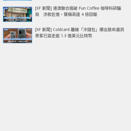
[XF 新聞] 港澳聯合搗破 Fun Coffee 咖啡科研騙
局 涉款近億‧聲稱高達 4 倍回報
[XF 新聞] Coldcard 離線「冷錢包」爆出致命漏洞
黑客已盜走逾 1.3 億美元比特幣