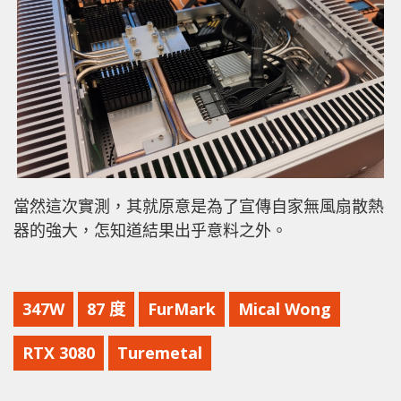
當然這次實測，其就原意是為了宣傳自家無風扇散熱
器的強大，怎知道結果出乎意料之外。
347W
87 度
FurMark
Mical Wong
RTX 3080
Turemetal