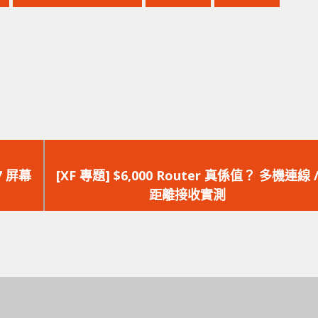
下
一
7 屏幕
[XF 專題] $6,000 Router 真係值？ 多機連線 
篇
距離接收實測
文
章：