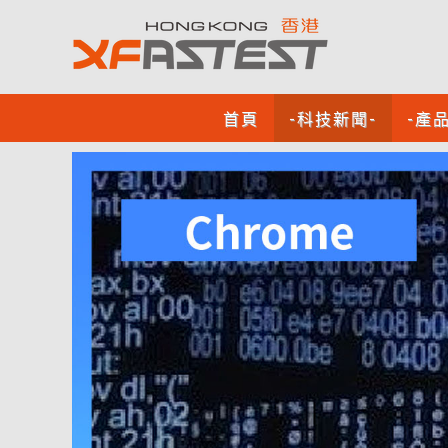
首頁
-科技新聞-
-產