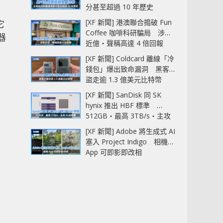
分甚至超過 10 年歷史
[XF 新聞] 港澳聯合搗破 Fun
它
Coffee 咖啡科研騙局 涉款
器
近億‧聲稱高達 4 倍回報
[XF 新聞] Coldcard 離線「冷
錢包」爆出致命漏洞 黑客已
盜走逾 1.3 億美元比特幣
[XF 新聞] SanDisk 同 SK
hynix 推出 HBF 標準
512GB‧最高 3TB/s‧主攻
AI 記憶體
[XF 新聞] Adobe 將生成式 AI
塞入 Project Indigo 相機
App 可即影即改相