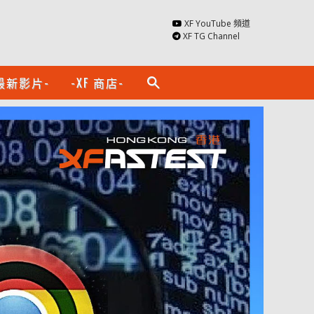
XF YouTube 頻道
XF TG Channel
最新影片-
-XF 商店-
search