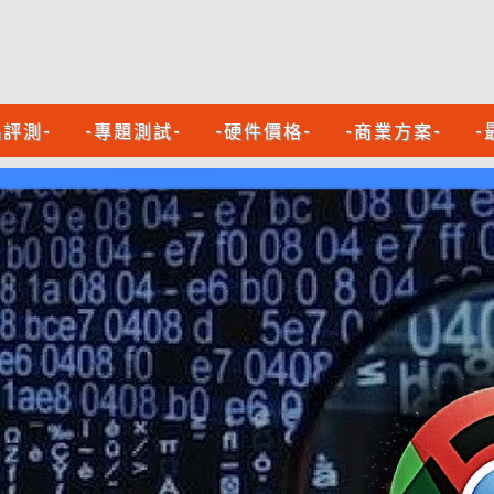
品評測-
-專題測試-
-硬件價格-
-商業方案-
-