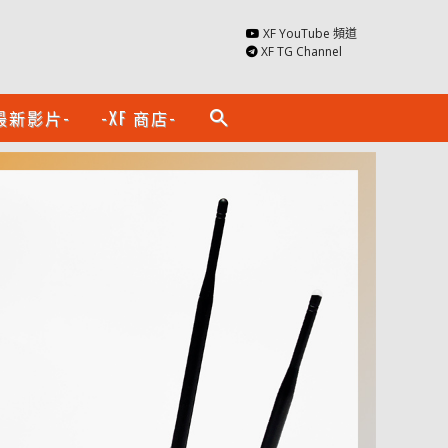
XF YouTube 頻道
XF TG Channel
最新影片-
-XF 商店-
search