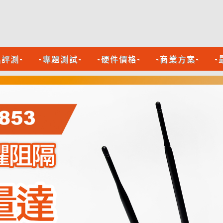
品評測-
-專題測試-
-硬件價格-
-商業方案-
-