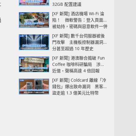
上
32GB 配置建議
[XF 新聞] 酒店機場 Wi-Fi 淪
過
陷！ 微軟警告：登入頁面可
被劫持，密碼與惡意軟件一併
中招
[XF 新聞] 數千台伺服器被後
門攻擊 主機板控制器漏洞部
分甚至超過 10 年歷史
[XF 新聞] 港澳聯合搗破 Fun
Coffee 咖啡科研騙局 涉款
近億‧聲稱高達 4 倍回報
[XF 新聞] Coldcard 離線「冷
錢包」爆出致命漏洞 黑客已
盜走逾 1.3 億美元比特幣