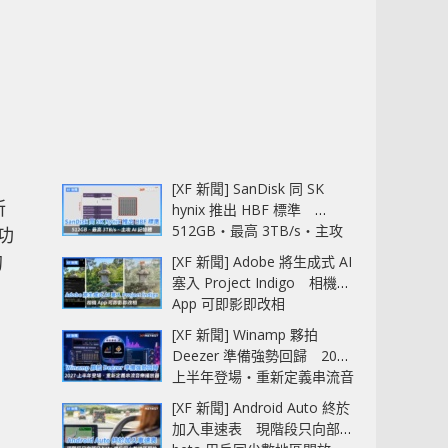
[XF 新聞] SanDisk 同 SK
所
hynix 推出 HBF 標準
512GB‧最高 3TB/s‧主攻
出功
AI 記憶體
的
[XF 新聞] Adobe 將生成式 AI
塞入 Project Indigo 相機
App 可即影即改相
[XF 新聞] Winamp 夥拍
Deezer 準備強勢回歸 2027
上半年登場‧重新定義串流音
樂播放器
[XF 新聞] Android Auto 終於
加入車速表 現階段只向部分