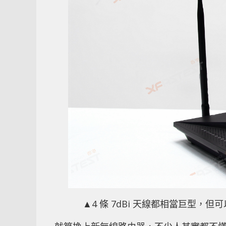
▲4 條 7dBi 天線都相當巨型