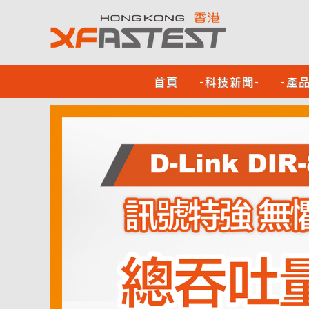
首頁
-科技新聞-
-產