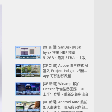
[XF 新聞] SanDisk 同 SK
hynix 推出 HBF 標準
512GB‧最高 3TB/s‧主攻
AI 記憶體
[XF 新聞] Adobe 將生成式 AI
塞入 Project Indigo 相機
App 可即影即改相
[XF 新聞] Winamp 夥拍
Deezer 準備強勢回歸 2027
上半年登場‧重新定義串流音
樂播放器
[XF 新聞] Android Auto 終於
加入車速表 現階段只向部分