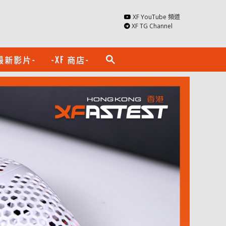
XF YouTube 頻道
XF TG Channel
最新影片-
-XF 商店-
search