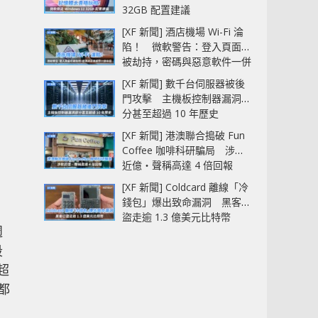
32GB 配置建議
[XF 新聞] 酒店機場 Wi-Fi 淪
陷！ 微軟警告：登入頁面可
被劫持，密碼與惡意軟件一併
中招
[XF 新聞] 數千台伺服器被後
門攻擊 主機板控制器漏洞部
分甚至超過 10 年歷史
[XF 新聞] 港澳聯合搗破 Fun
Coffee 咖啡科研騙局 涉款
近億‧聲稱高達 4 倍回報
[XF 新聞] Coldcard 離線「冷
錢包」爆出致命漏洞 黑客已
盜走逾 1.3 億美元比特幣
週
段
超
都