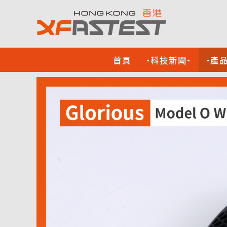
首頁
-科技新聞-
-產