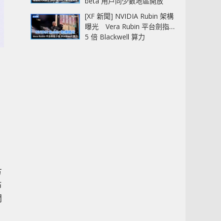
beta 用戶同少數地區開放
[XF 新聞] NVIDIA Rubin 架構
曝光 Vera Rubin 平台劍指
5 倍 Blackwell 算力
方
佈
關
，