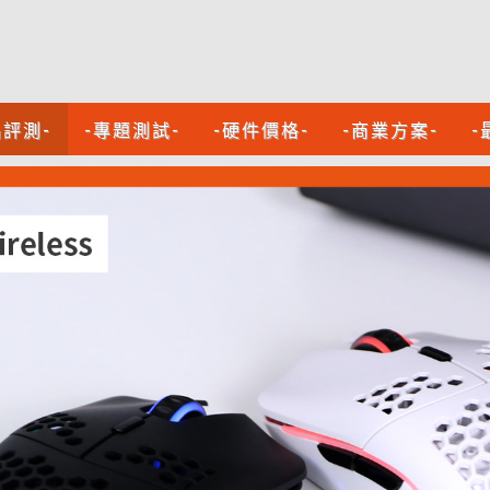
品評測-
-專題測試-
-硬件價格-
-商業方案-
-