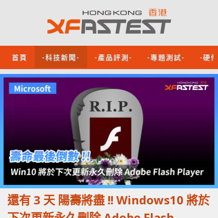
首頁
-科技新聞-
-產品評測-
-專題測試-
-硬
還有 3 天 陽壽將盡 !! Windows10 將於
下次更新永久刪除 Adob​​e Flash