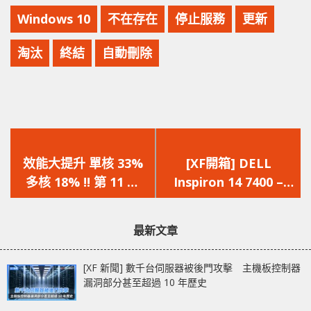
Windows 10
不在存在
停止服務
更新
淘汰
終結
自動刪除
上
下
一
一
效能大提升 單核 33%
[XF開箱] DELL
篇
篇
多核 18% !! 第 11 代
Inspiron 14 7400 –
文
文
Intel i7 11700K 處理器
Intel Evo認證 搭載最
章：
章：
跑分現身 Geekbench
新11代Core處理器
最新文章
5
[XF 新聞] 數千台伺服器被後門攻擊 主機板控制器
漏洞部分甚至超過 10 年歷史