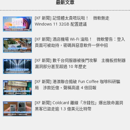
最新文章
[XF 新聞] 記憶體太貴唔玩啦！ 微軟刪走
Windows 11 32GB 配置建議
[XF 新聞] 酒店機場 Wi-Fi 淪陷！ 微軟警告：登入
頁面可被劫持，密碼與惡意軟件一併中招
[XF 新聞] 數千台伺服器被後門攻擊 主機板控制器
漏洞部分甚至超過 10 年歷史
[XF 新聞] 港澳聯合搗破 Fun Coffee 咖啡科研騙
局 涉款近億‧聲稱高達 4 倍回報
[XF 新聞] Coldcard 離線「冷錢包」爆出致命漏洞
黑客已盜走逾 1.3 億美元比特幣