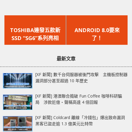
上
下
一
一
TOSHIBA連發五款新
ANDROID 8.0要來
篇
篇
SSD “SG6”系列亮相
了！
文
文
章：
章：
最新文章
[XF 新聞] 數千台伺服器被後門攻擊 主機板控制器
漏洞部分甚至超過 10 年歷史
[XF 新聞] 港澳聯合搗破 Fun Coffee 咖啡科研騙
局 涉款近億‧聲稱高達 4 倍回報
[XF 新聞] Coldcard 離線「冷錢包」爆出致命漏洞
黑客已盜走逾 1.3 億美元比特幣