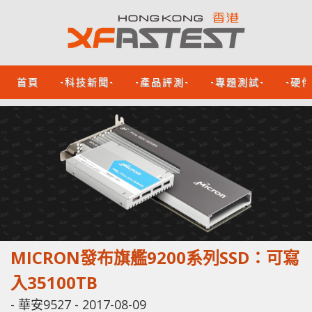
首頁
-科技新聞-
-產品評測-
-專題測試-
-硬
MICRON發布旗艦9200系列SSD：可寫
入35100TB
-
華安9527
-
2017-08-09