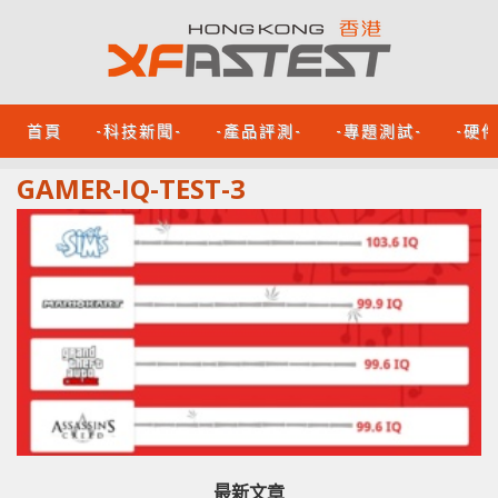
首頁
-科技新聞-
-產品評測-
-專題測試-
-硬
GAMER-IQ-TEST-3
最新文章