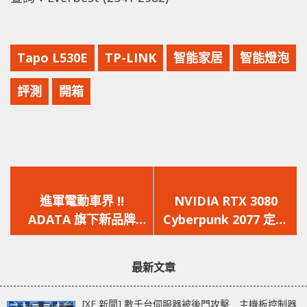
Tapo L530E
TP-LINK
智能家居
智能燈泡
評測
開箱
上
下
一
一
進軍電動車界 !!
NVIDIA RTX 3080
篇
篇
ADATA 旗下新品牌
Cyberpunk 2077 定製
文
文
「威速登」推出首款商
版現身 !!
章：
章：
用三輪電動車
最新文章
[XF 新聞] 數千台伺服器被後門攻擊 主機板控制器