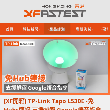
首頁
-科技新聞-
-產品評測-
-專題測試-
-硬
[XF開箱] TP-Link Tapo L530E -免
Hubs連接 支援排程 Google語音指令