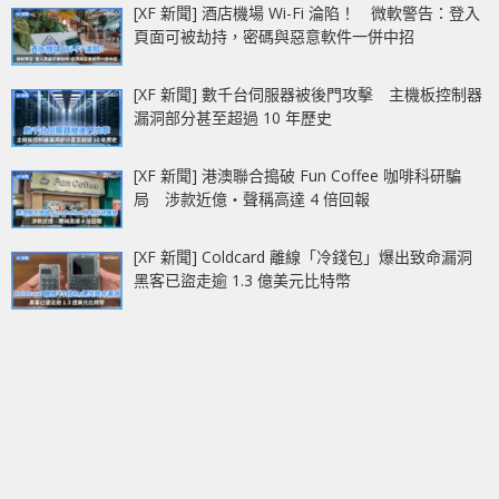
[XF 新聞] 酒店機場 Wi-Fi 淪陷！ 微軟警告：登入
頁面可被劫持，密碼與惡意軟件一併中招
[XF 新聞] 數千台伺服器被後門攻擊 主機板控制器
漏洞部分甚至超過 10 年歷史
[XF 新聞] 港澳聯合搗破 Fun Coffee 咖啡科研騙
局 涉款近億‧聲稱高達 4 倍回報
[XF 新聞] Coldcard 離線「冷錢包」爆出致命漏洞
黑客已盜走逾 1.3 億美元比特幣