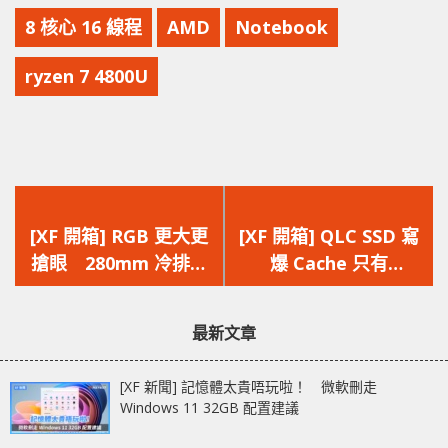
8 核心 16 線程
AMD
Notebook
ryzen 7 4800U
上
下
一
一
[XF 開箱] RGB 更大更
[XF 開箱] QLC SSD 寫
篇
篇
搶眼 280mm 冷排散
爆 Cache 只有
文
文
熱夠強 NZXT
80MB/s？！
章：
章：
Kraken X63 RGB
Samsung 870 QVO
最新文章
[XF 新聞] 記憶體太貴唔玩啦！ 微軟刪走
Windows 11 32GB 配置建議