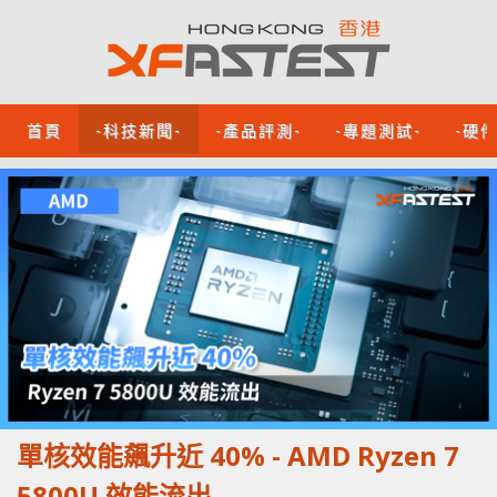
首頁
-科技新聞-
-產品評測-
-專題測試-
-硬
單核效能飆升近 40% - AMD Ryzen 7
5800U 效能流出