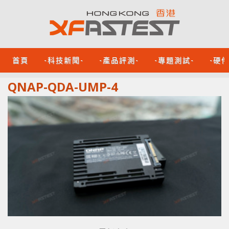
首頁
-科技新聞-
-產品評測-
-專題測試-
-硬
QNAP-QDA-UMP-4