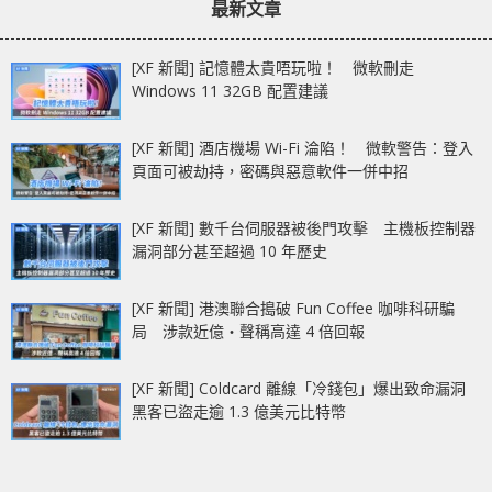
最新文章
[XF 新聞] 記憶體太貴唔玩啦！ 微軟刪走
Windows 11 32GB 配置建議
[XF 新聞] 酒店機場 Wi-Fi 淪陷！ 微軟警告：登入
頁面可被劫持，密碼與惡意軟件一併中招
[XF 新聞] 數千台伺服器被後門攻擊 主機板控制器
漏洞部分甚至超過 10 年歷史
[XF 新聞] 港澳聯合搗破 Fun Coffee 咖啡科研騙
局 涉款近億‧聲稱高達 4 倍回報
[XF 新聞] Coldcard 離線「冷錢包」爆出致命漏洞
黑客已盜走逾 1.3 億美元比特幣