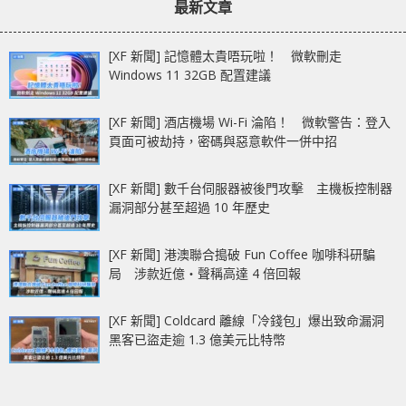
最新文章
[XF 新聞] 記憶體太貴唔玩啦！ 微軟刪走
Windows 11 32GB 配置建議
[XF 新聞] 酒店機場 Wi-Fi 淪陷！ 微軟警告：登入
頁面可被劫持，密碼與惡意軟件一併中招
[XF 新聞] 數千台伺服器被後門攻擊 主機板控制器
漏洞部分甚至超過 10 年歷史
[XF 新聞] 港澳聯合搗破 Fun Coffee 咖啡科研騙
局 涉款近億‧聲稱高達 4 倍回報
[XF 新聞] Coldcard 離線「冷錢包」爆出致命漏洞
黑客已盜走逾 1.3 億美元比特幣