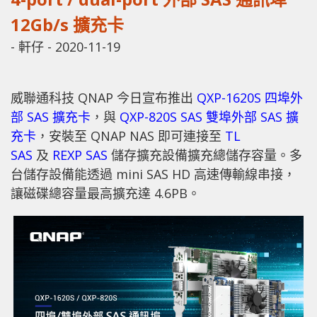
12Gb/s 擴充卡
-
軒仔
-
2020-11-19
威聯通科技 QNAP 今日宣布推出
QXP-1620S 四埠外
部 SAS 擴充卡
，與
QXP-820S SAS 雙埠外部 SAS 擴
充卡
，安裝至 QNAP NAS 即可連接至
TL
SAS
及
REXP SAS
儲存擴充設備擴充總儲存容量。多
台儲存設備能透過 mini SAS HD 高速傳輸線串接，
讓磁碟總容量最高擴充達 4.6PB。