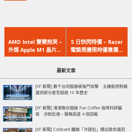
上
下
一
一
AMD Intel 雙雙抱哭 –
5 日快閃特價 – Razer
篇
篇
外媒 Apple M1 晶片效
電競周邊限時優惠價發
文
文
能、功耗評測出爐
售
章：
章：
最新文章
[XF 新聞] 數千台伺服器被後門攻擊 主機板控制器
漏洞部分甚至超過 10 年歷史
[XF 新聞] 港澳聯合搗破 Fun Coffee 咖啡科研騙
局 涉款近億‧聲稱高達 4 倍回報
[XF 新聞] Coldcard 離線「冷錢包」爆出致命漏洞