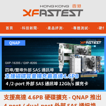
首頁
-科技新聞-
-產品評測-
-專題測試-
-硬
支援高達 4.6PB 硬碟擴充 - QNAP 推出
4-port / dual-port 外部 SAS 通訊埠