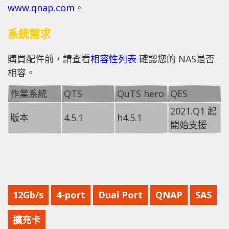
www.qnap.com
。
系統需求
購買配件前，請查看
相容性列表
確認您的 NAS是否
相容。
作業系統
QTS
QuTS hero
QES
2021.Q1 起
版本
4.5.1
h4.5.1
開始支援
12Gb/s
4-port
Dual Port
QNAP
SAS
擴充卡