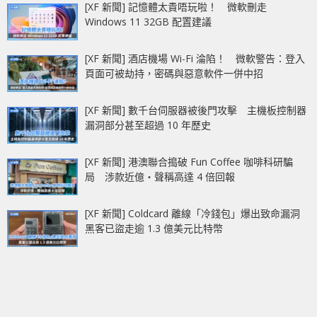
[XF 新聞] 記憶體太貴唔玩啦！ 微軟刪走
Windows 11 32GB 配置建議
[XF 新聞] 酒店機場 Wi-Fi 淪陷！ 微軟警告：登入
頁面可被劫持，密碼與惡意軟件一併中招
[XF 新聞] 數千台伺服器被後門攻擊 主機板控制器
漏洞部分甚至超過 10 年歷史
[XF 新聞] 港澳聯合搗破 Fun Coffee 咖啡科研騙
局 涉款近億‧聲稱高達 4 倍回報
[XF 新聞] Coldcard 離線「冷錢包」爆出致命漏洞
黑客已盜走逾 1.3 億美元比特幣