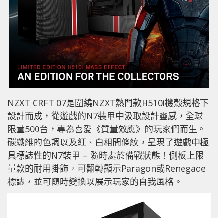
NZXT CRFT 07是圍繞NZXT熱門款H510i機殼規格下
設計而成，從遊戲的N7裝甲中汲取設計靈感，全球
限量500台，專為喜愛《質量效應》的玩家們而生。
碳纖維的色調以及紅、白相間條紋，呈現了遊戲中極
具標誌性的N7裝甲 – 隨時處於備戰狀態！側板上限
量款的耐用掛飾，可翻轉顯示Paragon或Renegade
標誌，並可隨時變換以展示玩家的自我風格。