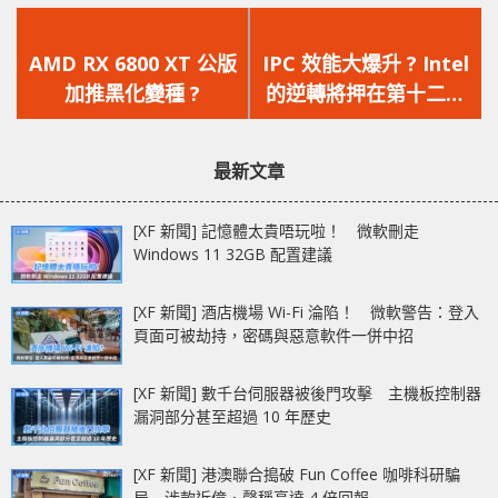
上
下
一
一
AMD RX 6800 XT 公版
IPC 效能大爆升 ? Intel
篇
篇
加推黑化變種 ?
的逆轉將押在第十二代
文
文
10nm Alder Lake 處
章：
章：
理器上
最新文章
[XF 新聞] 記憶體太貴唔玩啦！ 微軟刪走
Windows 11 32GB 配置建議
[XF 新聞] 酒店機場 Wi-Fi 淪陷！ 微軟警告：登入
頁面可被劫持，密碼與惡意軟件一併中招
[XF 新聞] 數千台伺服器被後門攻擊 主機板控制器
漏洞部分甚至超過 10 年歷史
[XF 新聞] 港澳聯合搗破 Fun Coffee 咖啡科研騙
局 涉款近億‧聲稱高達 4 倍回報