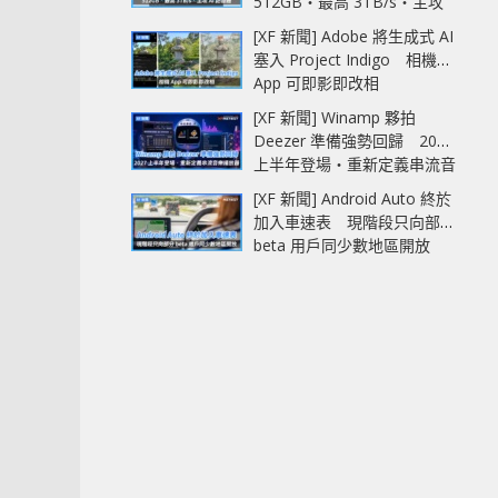
512GB‧最高 3TB/s‧主攻
AI 記憶體
[XF 新聞] Adobe 將生成式 AI
塞入 Project Indigo 相機
App 可即影即改相
[XF 新聞] Winamp 夥拍
Deezer 準備強勢回歸 2027
上半年登場‧重新定義串流音
樂播放器
[XF 新聞] Android Auto 終於
加入車速表 現階段只向部分
beta 用戶同少數地區開放