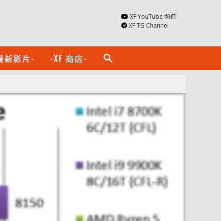
XF YouTube 頻道
XF TG Channel
最新影片-
-XF 商店-
search