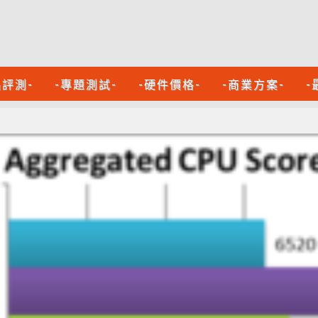
品評測-
-專題測試-
-硬件價格-
-商業方案-
-