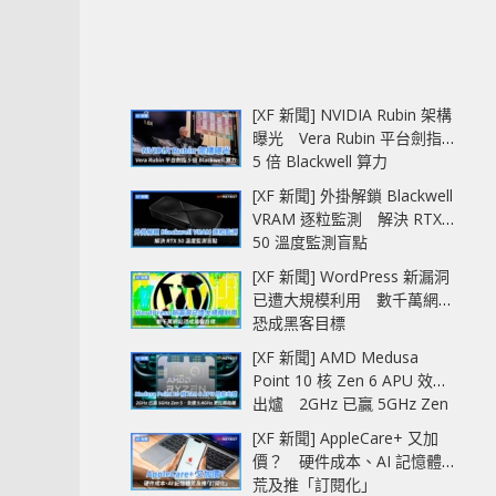
[XF 新聞] NVIDIA Rubin 架構
曝光 Vera Rubin 平台劍指
5 倍 Blackwell 算力
[XF 新聞] 外掛解鎖 Blackwell
VRAM 逐粒監測 解決 RTX
50 溫度監測盲點
[XF 新聞] WordPress 新漏洞
已遭大規模利用 數千萬網站
恐成黑客目標
[XF 新聞] AMD Medusa
Point 10 核 Zen 6 APU 效能
出爐 2GHz 已贏 5GHz Zen
5‧全速 5.4GHz 更拉開距離
[XF 新聞] AppleCare+ 又加
價？ 硬件成本、AI 記憶體
荒及推「訂閱化」