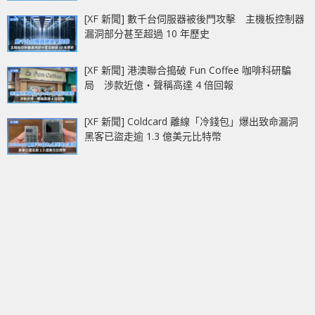
[XF 新聞] 數千台伺服器被後門攻擊 主機板控制器
漏洞部分甚至超過 10 年歷史
[XF 新聞] 港澳聯合搗破 Fun Coffee 咖啡科研騙
局 涉款近億‧聲稱高達 4 倍回報
[XF 新聞] Coldcard 離線「冷錢包」爆出致命漏洞
黑客已盜走逾 1.3 億美元比特幣